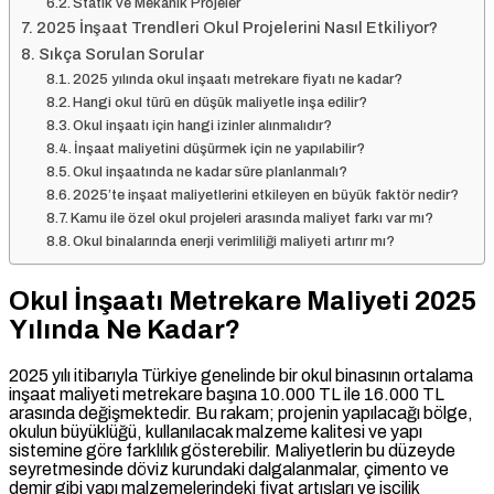
Statik ve Mekanik Projeler
2025 İnşaat Trendleri Okul Projelerini Nasıl Etkiliyor?
Sıkça Sorulan Sorular
2025 yılında okul inşaatı metrekare fiyatı ne kadar?
Hangi okul türü en düşük maliyetle inşa edilir?
Okul inşaatı için hangi izinler alınmalıdır?
İnşaat maliyetini düşürmek için ne yapılabilir?
Okul inşaatında ne kadar süre planlanmalı?
2025’te inşaat maliyetlerini etkileyen en büyük faktör nedir?
Kamu ile özel okul projeleri arasında maliyet farkı var mı?
Okul binalarında enerji verimliliği maliyeti artırır mı?
Okul İnşaatı Metrekare Maliyeti 2025
Yılında Ne Kadar?
2025 yılı itibarıyla Türkiye genelinde bir okul binasının ortalama
inşaat maliyeti metrekare başına 10.000 TL ile 16.000 TL
arasında değişmektedir. Bu rakam; projenin yapılacağı bölge,
okulun büyüklüğü, kullanılacak malzeme kalitesi ve yapı
sistemine göre farklılık gösterebilir. Maliyetlerin bu düzeyde
seyretmesinde döviz kurundaki dalgalanmalar, çimento ve
demir gibi yapı malzemelerindeki fiyat artışları ve işçilik