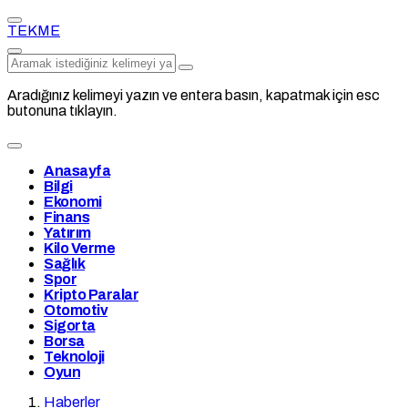
TEKME
Aradığınız kelimeyi yazın ve entera basın, kapatmak için esc
butonuna tıklayın.
Anasayfa
Bilgi
Ekonomi
Finans
Yatırım
Kilo Verme
Sağlık
Spor
Kripto Paralar
Otomotiv
Sigorta
Borsa
Teknoloji
Oyun
Haberler