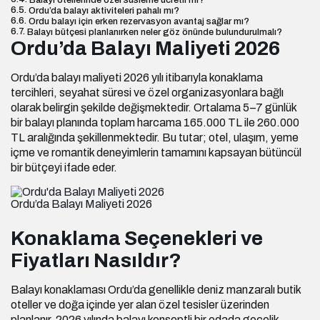
Balayı otellerinde özel süsleme ücretli mi?
Ordu’da balayı aktiviteleri pahalı mı?
Ordu balayı için erken rezervasyon avantaj sağlar mı?
Balayı bütçesi planlanırken neler göz önünde bulundurulmalı?
Ordu’da Balayı Maliyeti 2026
Ordu’da balayı maliyeti
2026 yılı itibarıyla konaklama
tercihleri, seyahat süresi ve özel organizasyonlara bağlı
olarak belirgin şekilde değişmektedir. Ortalama 5–7 günlük
bir balayı planında toplam harcama 165.000 TL ile 260.000
TL aralığında şekillenmektedir. Bu tutar; otel, ulaşım, yeme
içme ve romantik deneyimlerin tamamını kapsayan bütüncül
bir bütçeyi ifade eder.
Ordu’da Balayı Maliyeti 2026
Konaklama Seçenekleri ve
Fiyatları Nasıldır?
Balayı konaklaması Ordu’da genellikle deniz manzaralı butik
oteller ve doğa içinde yer alan özel tesisler üzerinden
planlanır. 2026 yılında balayı konseptli bir odada gecelik