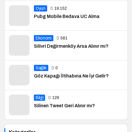
Oyun
19.152
Pubg Mobile Bedava UC Alma
Ekonomi
581
Silivri Değirmenköy Arsa Alınır mı?
Sağlık
0
Göz Kapağı İltihabına Ne İyi Gelir?
Bilgi
126
Silinen Tweet Geri Alınır mı?