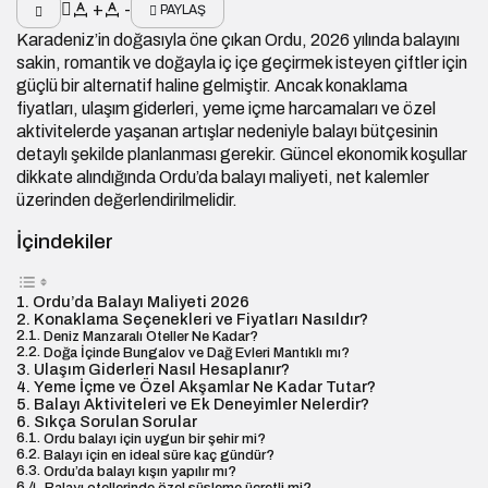
+
-
PAYLAŞ
Karadeniz’in doğasıyla öne çıkan Ordu, 2026 yılında balayını
sakin, romantik ve doğayla iç içe geçirmek isteyen çiftler için
güçlü bir alternatif haline gelmiştir. Ancak konaklama
fiyatları, ulaşım giderleri, yeme içme harcamaları ve özel
aktivitelerde yaşanan artışlar nedeniyle balayı bütçesinin
detaylı şekilde planlanması gerekir. Güncel ekonomik koşullar
dikkate alındığında Ordu’da balayı maliyeti, net kalemler
üzerinden değerlendirilmelidir.
İçindekiler
Ordu’da Balayı Maliyeti 2026
Konaklama Seçenekleri ve Fiyatları Nasıldır?
Deniz Manzaralı Oteller Ne Kadar?
Doğa İçinde Bungalov ve Dağ Evleri Mantıklı mı?
Ulaşım Giderleri Nasıl Hesaplanır?
Yeme İçme ve Özel Akşamlar Ne Kadar Tutar?
Balayı Aktiviteleri ve Ek Deneyimler Nelerdir?
Sıkça Sorulan Sorular
Ordu balayı için uygun bir şehir mi?
Balayı için en ideal süre kaç gündür?
Ordu’da balayı kışın yapılır mı?