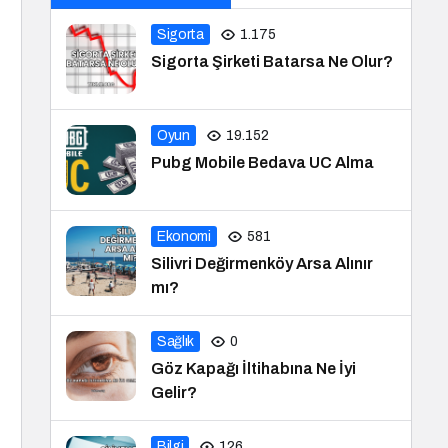
Sigorta
1.175
Sigorta Şirketi Batarsa Ne Olur?
Oyun
19.152
Pubg Mobile Bedava UC Alma
Ekonomi
581
Silivri Değirmenköy Arsa Alınır
mı?
Sağlık
0
Göz Kapağı İltihabına Ne İyi
Gelir?
Bilgi
126