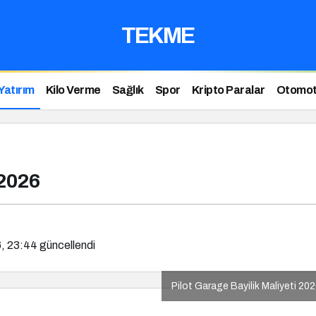
TEKME
Yatırım
Kilo Verme
Sağlık
Spor
Kripto Paralar
Otomot
 2026
, 23:44
güncellendi
Pilot Garage Bayilik Maliyeti 20