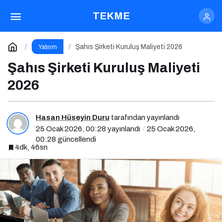
Şahıs Şirketi Kuruluş Maliyeti 2026
TEKME
Yorum Yap
Şahıs Şirketi Kuruluş Maliyeti 2026
Yatırım
Şahıs Şirketi Kuruluş Maliyeti
2026
Hasan Hüseyin Duru
tarafından yayınlandı
25 Ocak 2026, 00:28
yayınlandı
25 Ocak 2026,
00:28
güncellendi
4dk, 46sn