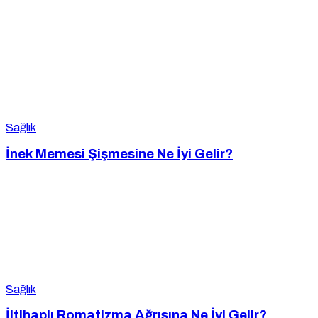
Sağlık
İnek Memesi Şişmesine Ne İyi Gelir?
Sağlık
İltihaplı Romatizma Ağrısına Ne İyi Gelir?