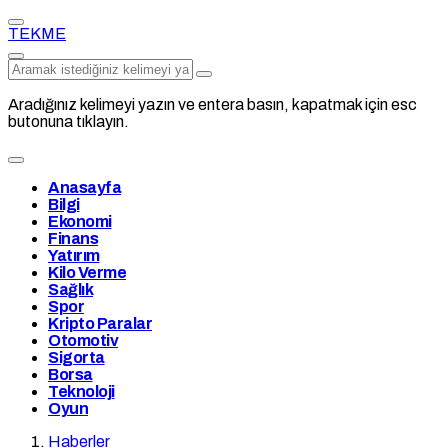
TEKME
Aradığınız kelimeyi yazın ve entera basın, kapatmak için esc
butonuna tıklayın.
Anasayfa
Bilgi
Ekonomi
Finans
Yatırım
Kilo Verme
Sağlık
Spor
Kripto Paralar
Otomotiv
Sigorta
Borsa
Teknoloji
Oyun
Haberler