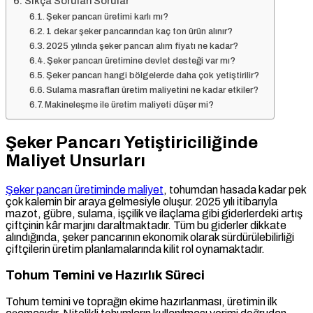
Sıkça Sorulan Sorular
Şeker pancarı üretimi karlı mı?
1 dekar şeker pancarından kaç ton ürün alınır?
2025 yılında şeker pancarı alım fiyatı ne kadar?
Şeker pancarı üretimine devlet desteği var mı?
Şeker pancarı hangi bölgelerde daha çok yetiştirilir?
Sulama masrafları üretim maliyetini ne kadar etkiler?
Makineleşme ile üretim maliyeti düşer mi?
Şeker Pancarı Yetiştiriciliğinde
Maliyet Unsurları
Şeker pancarı üretiminde maliyet
, tohumdan hasada kadar pek
çok kalemin bir araya gelmesiyle oluşur. 2025 yılı itibarıyla
mazot, gübre, sulama, işçilik ve ilaçlama gibi giderlerdeki artış
çiftçinin kâr marjını daraltmaktadır. Tüm bu giderler dikkate
alındığında, şeker pancarının ekonomik olarak sürdürülebilirliği
çiftçilerin üretim planlamalarında kilit rol oynamaktadır.
Tohum Temini ve Hazırlık Süreci
Tohum temini ve toprağın ekime hazırlanması, üretimin ilk