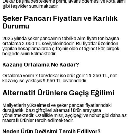
Dekar başına destekleme primi, avans ödemesi ve kota alımı
gibi teşvikler sunulmaktadır.
Şeker Pancarı Fiyatları ve Karlılık
Durumu
2025 yılında şeker pancarının fabrika alım fiyatı ton başına
ortalama 2.050 TL seviyelerindedir. Bu fiyatlar üzerinden
yapılan hesaplamalarda çiftçinin elde ettiği net kâr, birçok
bölgede sınırlı kalmaktadır.
Kazanç Ortalama Ne Kadar?
Ortalama verim 7 ton/dekar ise brüt gelir 14.350 TL, net
kazanç ise yaklaşık 9.950 TL civarındadır.
Alternatif Ürünlere Geçiş Eğilimi
Maliyetlerin yükselmesi ve şeker pancarı fiyatlarındaki
durağanlık, bazı çiftçileri alternatif ürün arayışına
yöneltmektedir. Özellikle mısır, ayçiçeği ve nohut gibi daha az
masraflı ürünler tercih edilmektedir.
Neden Ürün Değişimi Tercih Ediliyor?