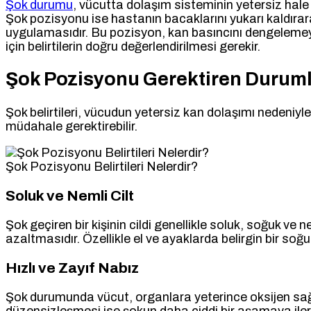
Şok durumu
, vücutta dolaşım sisteminin yetersiz hale
Şok pozisyonu ise hastanın bacaklarını yukarı kaldıra
uygulamasıdır. Bu pozisyon, kan basıncını dengelemeye y
için belirtilerin doğru değerlendirilmesi gerekir.
Şok Pozisyonu Gerektiren Durumlar
Şok belirtileri, vücudun yetersiz kan dolaşımı nedeniyle ya
müdahale gerektirebilir.
Şok Pozisyonu Belirtileri Nelerdir?
Soluk ve Nemli Cilt
Şok geçiren bir kişinin cildi genellikle soluk, soğuk ve 
azaltmasıdır. Özellikle el ve ayaklarda belirgin bir soğuk
Hızlı ve Zayıf Nabız
Şok durumunda vücut, organlara yeterince oksijen sağlama
düzensizleşmesi ise şokun daha ciddi bir aşamaya ilerle