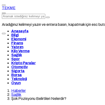
TEKME
Aradığınız kelimeyi yazın ve entera basın, kapatmak için esc buto
Anasayfa
Bilgi
Ekonomi
Finans
Yatırım
Kilo Verme
Sağlık
Spor
Kripto Paralar
Otomotiv
Sigorta
Borsa
Teknoloji
Oyun
Haberler
Sağlık
Şok Pozisyonu Belirtileri Nelerdir?