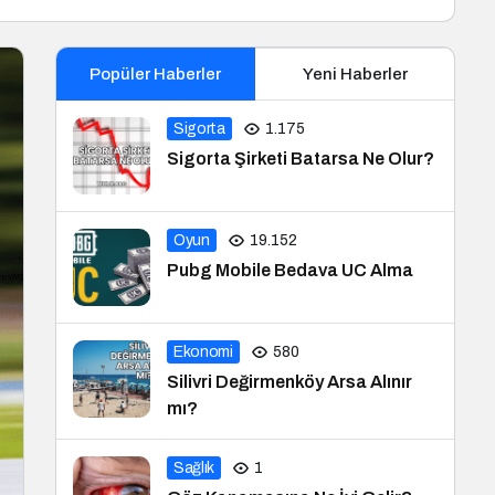
Popüler Haberler
Yeni Haberler
Sigorta
1.175
Sigorta Şirketi Batarsa Ne Olur?
Oyun
19.152
Pubg Mobile Bedava UC Alma
Ekonomi
580
Silivri Değirmenköy Arsa Alınır
mı?
Sağlık
1