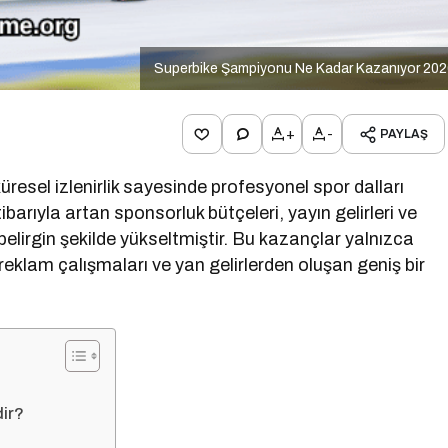
Superbike Şampiyonu Ne Kadar Kazanıyor 202
+
-
PAYLAŞ
küresel izlenirlik sayesinde profesyonel spor dalları
tibarıyla artan sponsorluk bütçeleri, yayın gelirleri ve
belirgin şekilde yükseltmiştir. Bu kazançlar yalnızca
 reklam çalışmaları ve yan gelirlerden oluşan geniş bir
dir?