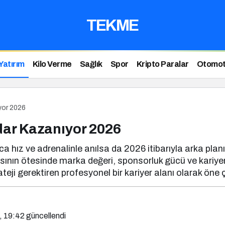
TEKME
Yatırım
Kilo Verme
Sağlık
Spor
Kripto Paralar
Otomot
yor 2026
ar Kazanıyor 2026
ca hız ve adrenalinle anılsa da 2026 itibarıyla arka plan
sının ötesinde marka değeri, sponsorluk gücü ve kariyer
eji gerektiren profesyonel bir kariyer alanı olarak öne ç
, 19:42
güncellendi