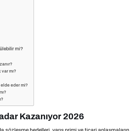
lebilir mi?
azanır?
 var mı?
 elde eder mi?
mı?
ı?
adar Kazanıyor 2026
da sözleşme bedelleri, yarış primi ve ticari anlaşmaların