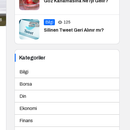
Göz Kanamasına Ne İyi Gelir?
6
Bilgi
125
Silinen Tweet Geri Alınır mı?
Kategoriler
Bilgi
Borsa
Din
Ekonomi
Finans