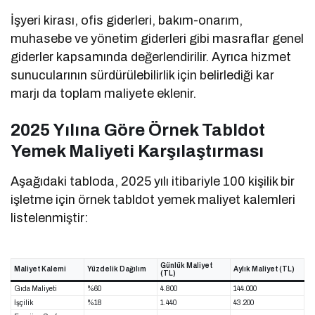
İşyeri kirası, ofis giderleri, bakım-onarım,
muhasebe ve yönetim giderleri gibi masraflar genel
giderler kapsamında değerlendirilir. Ayrıca hizmet
sunucularının sürdürülebilirlik için belirlediği kar
marjı da toplam maliyete eklenir.
2025 Yılına Göre Örnek Tabldot
Yemek Maliyeti Karşılaştırması
Aşağıdaki tabloda, 2025 yılı itibariyle 100 kişilik bir
işletme için örnek tabldot yemek maliyet kalemleri
listelenmiştir:
Günlük Maliyet
Maliyet Kalemi
Yüzdelik Dağılım
Aylık Maliyet (TL)
(TL)
Gıda Maliyeti
%60
4.800
144.000
İşçilik
%18
1.440
43.200