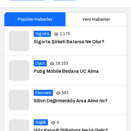
Popüler Haberler
Yeni Haberler
Sigorta
1.175
Sigorta Şirketi Batarsa Ne Olur?
Oyun
19.153
Pubg Mobile Bedava UC Alma
Ekonomi
581
Silivri Değirmenköy Arsa Alınır mı?
Sağlık
0
Göz Kapağı İltihabına Ne İyi Gelir?