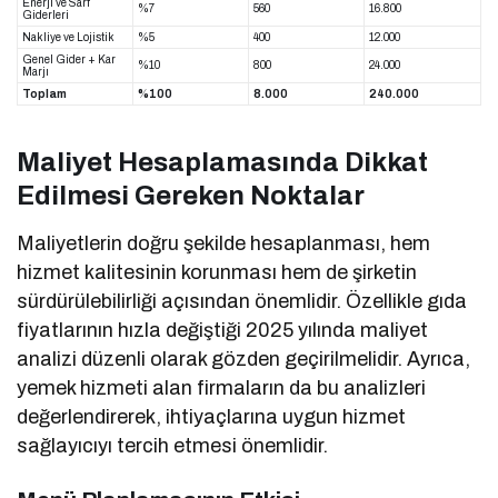
Enerji ve Sarf
%7
560
16.800
Giderleri
Nakliye ve Lojistik
%5
400
12.000
Genel Gider + Kar
%10
800
24.000
Marjı
Toplam
%100
8.000
240.000
Maliyet Hesaplamasında Dikkat
Edilmesi Gereken Noktalar
Maliyetlerin doğru şekilde hesaplanması, hem
hizmet kalitesinin korunması hem de şirketin
sürdürülebilirliği açısından önemlidir. Özellikle gıda
fiyatlarının hızla değiştiği 2025 yılında maliyet
analizi düzenli olarak gözden geçirilmelidir. Ayrıca,
yemek hizmeti alan firmaların da bu analizleri
değerlendirerek, ihtiyaçlarına uygun hizmet
sağlayıcıyı tercih etmesi önemlidir.