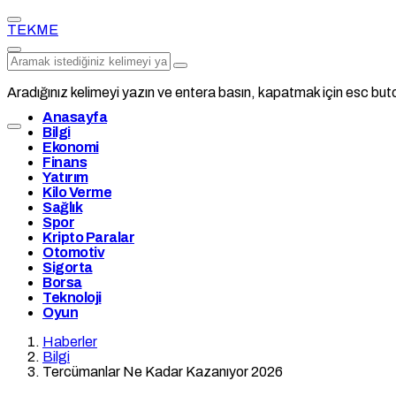
TEKME
Aradığınız kelimeyi yazın ve entera basın, kapatmak için esc buto
Anasayfa
Bilgi
Ekonomi
Finans
Yatırım
Kilo Verme
Sağlık
Spor
Kripto Paralar
Otomotiv
Sigorta
Borsa
Teknoloji
Oyun
Haberler
Bilgi
Tercümanlar Ne Kadar Kazanıyor 2026