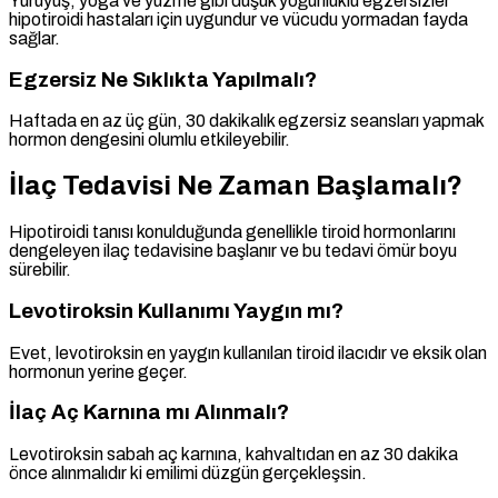
Yürüyüş, yoga ve yüzme gibi düşük yoğunluklu egzersizler
hipotiroidi hastaları için uygundur ve vücudu yormadan fayda
sağlar.
Egzersiz Ne Sıklıkta Yapılmalı?
Haftada en az üç gün, 30 dakikalık egzersiz seansları yapmak
hormon dengesini olumlu etkileyebilir.
İlaç Tedavisi Ne Zaman Başlamalı?
Hipotiroidi tanısı konulduğunda genellikle tiroid hormonlarını
dengeleyen ilaç tedavisine başlanır ve bu tedavi ömür boyu
sürebilir.
Levotiroksin Kullanımı Yaygın mı?
Evet, levotiroksin en yaygın kullanılan tiroid ilacıdır ve eksik olan
hormonun yerine geçer.
İlaç Aç Karnına mı Alınmalı?
Levotiroksin sabah aç karnına, kahvaltıdan en az 30 dakika
önce alınmalıdır ki emilimi düzgün gerçekleşsin.