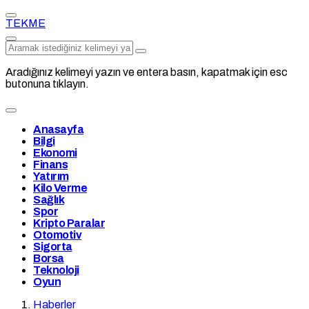
TEKME
Aradığınız kelimeyi yazın ve entera basın, kapatmak için esc
butonuna tıklayın.
Anasayfa
Bilgi
Ekonomi
Finans
Yatırım
Kilo Verme
Sağlık
Spor
Kripto Paralar
Otomotiv
Sigorta
Borsa
Teknoloji
Oyun
Haberler