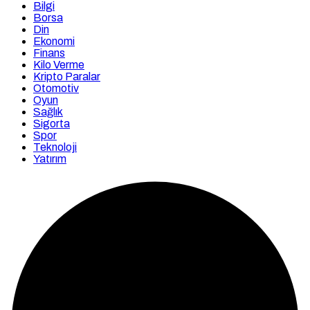
Bilgi
Borsa
Din
Ekonomi
Finans
Kilo Verme
Kripto Paralar
Otomotiv
Oyun
Sağlık
Sigorta
Spor
Teknoloji
Yatırım