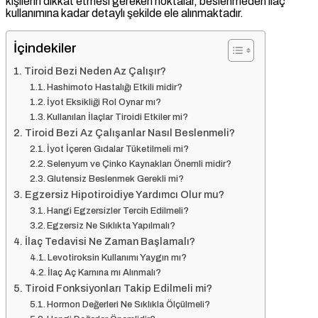
kişilerin dikkat etmesi gereken noktalar, beslenmeden ilaç
kullanımına kadar detaylı şekilde ele alınmaktadır.
İçindekiler
Tiroid Bezi Neden Az Çalışır?
Hashimoto Hastalığı Etkili midir?
İyot Eksikliği Rol Oynar mı?
Kullanılan İlaçlar Tiroidi Etkiler mi?
Tiroid Bezi Az Çalışanlar Nasıl Beslenmeli?
İyot İçeren Gıdalar Tüketilmeli mi?
Selenyum ve Çinko Kaynakları Önemli midir?
Glutensiz Beslenmek Gerekli mi?
Egzersiz Hipotiroidiye Yardımcı Olur mu?
Hangi Egzersizler Tercih Edilmeli?
Egzersiz Ne Sıklıkta Yapılmalı?
İlaç Tedavisi Ne Zaman Başlamalı?
Levotiroksin Kullanımı Yaygın mı?
İlaç Aç Karnına mı Alınmalı?
Tiroid Fonksiyonları Takip Edilmeli mi?
Hormon Değerleri Ne Sıklıkla Ölçülmeli?