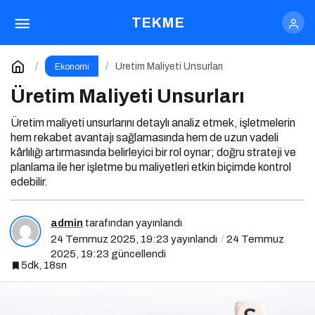
Üretim Maliyeti Unsurları
Yorum Yap
TEKME
Üretim Maliyeti Unsurları
Ekonomi
Üretim Maliyeti Unsurları
Üretim maliyeti unsurlarını detaylı analiz etmek, işletmelerin
hem rekabet avantajı sağlamasında hem de uzun vadeli
kârlılığı artırmasında belirleyici bir rol oynar; doğru strateji ve
planlama ile her işletme bu maliyetleri etkin biçimde kontrol
edebilir.
admin
tarafından yayınlandı
24 Temmuz 2025, 19:23
yayınlandı
24 Temmuz
2025, 19:23
güncellendi
5dk, 18sn