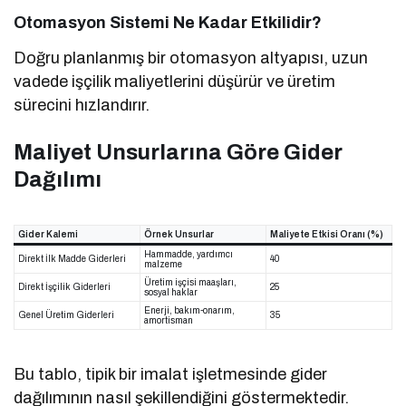
Otomasyon Sistemi Ne Kadar Etkilidir?
Doğru planlanmış bir otomasyon altyapısı, uzun
vadede işçilik maliyetlerini düşürür ve üretim
sürecini hızlandırır.
Maliyet Unsurlarına Göre Gider
Dağılımı
Gider Kalemi
Örnek Unsurlar
Maliyete Etkisi Oranı (%)
Hammadde, yardımcı
Direkt İlk Madde Giderleri
40
malzeme
Üretim işçisi maaşları,
Direkt İşçilik Giderleri
25
sosyal haklar
Enerji, bakım-onarım,
Genel Üretim Giderleri
35
amortisman
Bu tablo, tipik bir imalat işletmesinde gider
dağılımının nasıl şekillendiğini göstermektedir.