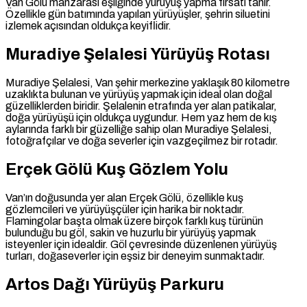
Van Gölü manzarası eşliğinde yürüyüş yapma fırsatı tanır.
Özellikle gün batımında yapılan yürüyüşler, şehrin siluetini
izlemek açısından oldukça keyiflidir.
Muradiye Şelalesi Yürüyüş Rotası
Muradiye Şelalesi, Van şehir merkezine yaklaşık 80 kilometre
uzaklıkta bulunan ve yürüyüş yapmak için ideal olan doğal
güzelliklerden biridir. Şelalenin etrafında yer alan patikalar,
doğa yürüyüşü için oldukça uygundur. Hem yaz hem de kış
aylarında farklı bir güzelliğe sahip olan Muradiye Şelalesi,
fotoğrafçılar ve doğa severler için vazgeçilmez bir rotadır.
Erçek Gölü Kuş Gözlem Yolu
Van’ın doğusunda yer alan Erçek Gölü, özellikle kuş
gözlemcileri ve yürüyüşçüler için harika bir noktadır.
Flamingolar başta olmak üzere birçok farklı kuş türünün
bulunduğu bu göl, sakin ve huzurlu bir yürüyüş yapmak
isteyenler için idealdir. Göl çevresinde düzenlenen yürüyüş
turları, doğaseverler için eşsiz bir deneyim sunmaktadır.
Artos Dağı Yürüyüş Parkuru