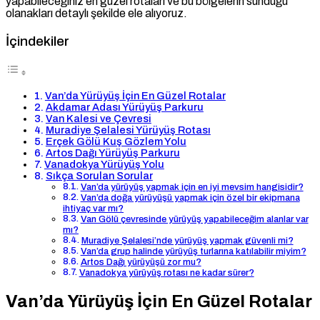
yapabileceğiniz en güzel rotaları ve bu bölgelerin sunduğu
olanakları detaylı şekilde ele alıyoruz.
İçindekiler
Van’da Yürüyüş İçin En Güzel Rotalar
Akdamar Adası Yürüyüş Parkuru
Van Kalesi ve Çevresi
Muradiye Şelalesi Yürüyüş Rotası
Erçek Gölü Kuş Gözlem Yolu
Artos Dağı Yürüyüş Parkuru
Vanadokya Yürüyüş Yolu
Sıkça Sorulan Sorular
Van’da yürüyüş yapmak için en iyi mevsim hangisidir?
Van’da doğa yürüyüşü yapmak için özel bir ekipmana
ihtiyaç var mı?
Van Gölü çevresinde yürüyüş yapabileceğim alanlar var
mı?
Muradiye Şelalesi’nde yürüyüş yapmak güvenli mi?
Van’da grup halinde yürüyüş turlarına katılabilir miyim?
Artos Dağı yürüyüşü zor mu?
Vanadokya yürüyüş rotası ne kadar sürer?
Van’da Yürüyüş İçin En Güzel Rotalar