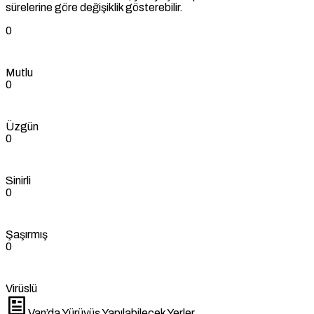
sürelerine göre değişiklik gösterebilir.
0
Mutlu
0
Üzgün
0
Sinirli
0
Şaşırmış
0
Virüslü
Van’da Yürüyüş Yapılabilecek Yerler