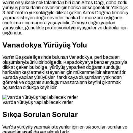
Van’ın en yüksek noktalarından biri olan Artos Dağı, daha zorlu
yürüyüş parkurlarını sevenler için harika bir seçenektir. Yaklaşık
3.550 metre yüksekliğiyle dikkat çeken Artos Dağı’na tırmanış
yapmak isteyen doğa severler, harika bir manzara eşliğinde
unutulmaz bir macera yaşayabilir. Zirveye doğru yapılan
yürüyüşler, genellikle profesyonel yürüyüşçüler ve dağcılar için
uygundur.
Vanadokya Yürüyüş Yolu
Van’ın Başkale ilçesinde bulunan Vanadokya, peri bacaları
oluşumlarıyla ünlü bir bölgedir. Kapadokya’ya benzer yapısıyla
dikkat çeken bu bölge, yürüyüş yaparken doğanın sunduğu
harikaları keşfetmek isteyenler için mükemmel bir alternatiftir.
Burada yapılan yürüyüşler, farklı kaya oluşumlarını yakından
görmek ve doğanın sunduğu manzaraların keyfini çıkarmak
açısından oldukça keyiflidir.
Van’da Yürüyüş Yapılabilecek Yerler
Sıkça Sorulan Sorular
Van’da yürüyüş yapmak isteyenler için en sık sorulan sorular ve
cevapları aşağıda yer almaktadır.