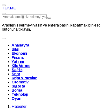
TEKME
Aradığınız kelimeyi yazın ve entera basın, kapatmak için esc
butonuna tıklayın.
Anasayfa
Bilgi
Ekonomi
Finans
Yatırım
Kilo Verme
Sağlık
Spor
Kripto Paralar
Otomotiv
Sigorta
Borsa
Teknoloji
Oyun
Haberler