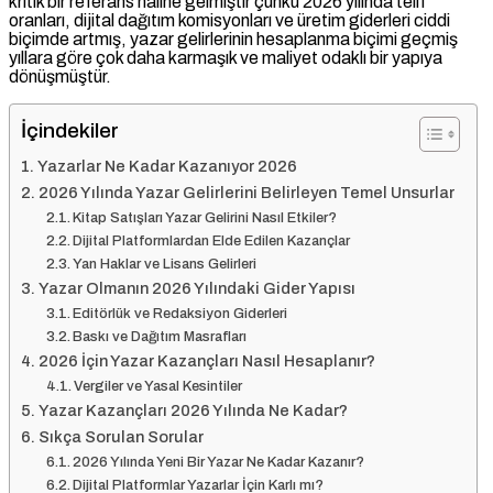
kritik bir referans haline gelmiştir çünkü 2026 yılında telif
oranları, dijital dağıtım komisyonları ve üretim giderleri ciddi
biçimde artmış, yazar gelirlerinin hesaplanma biçimi geçmiş
yıllara göre çok daha karmaşık ve maliyet odaklı bir yapıya
dönüşmüştür.
İçindekiler
Yazarlar Ne Kadar Kazanıyor 2026
2026 Yılında Yazar Gelirlerini Belirleyen Temel Unsurlar
Kitap Satışları Yazar Gelirini Nasıl Etkiler?
Dijital Platformlardan Elde Edilen Kazançlar
Yan Haklar ve Lisans Gelirleri
Yazar Olmanın 2026 Yılındaki Gider Yapısı
Editörlük ve Redaksiyon Giderleri
Baskı ve Dağıtım Masrafları
2026 İçin Yazar Kazançları Nasıl Hesaplanır?
Vergiler ve Yasal Kesintiler
Yazar Kazançları 2026 Yılında Ne Kadar?
Sıkça Sorulan Sorular
2026 Yılında Yeni Bir Yazar Ne Kadar Kazanır?
Dijital Platformlar Yazarlar İçin Karlı mı?