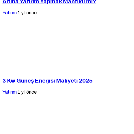
Altına Yatırım Yapmak Mantıklı mı?
Yatırım
1 yıl önce
3 Kw Güneş Enerjisi Maliyeti 2025
Yatırım
1 yıl önce