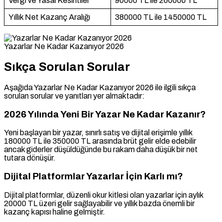
Vergi ve Yasal Kesintiler
90000 TL ile 260000 TL
Yıllık Net Kazanç Aralığı
380000 TL ile 1450000 TL
Yazarlar Ne Kadar Kazanıyor 2026
Sıkça Sorulan Sorular
Aşağıda Yazarlar Ne Kadar Kazanıyor 2026 ile ilgili sıkça
sorulan sorular ve yanıtları yer almaktadır:
2026 Yılında Yeni Bir Yazar Ne Kadar Kazanır?
Yeni başlayan bir yazar, sınırlı satış ve dijital erişimle yıllık
180000 TL ile 350000 TL arasında brüt gelir elde edebilir
ancak giderler düşüldüğünde bu rakam daha düşük bir net
tutara dönüşür.
Dijital Platformlar Yazarlar İçin Karlı mı?
Dijital platformlar, düzenli okur kitlesi olan yazarlar için aylık
20000 TL üzeri gelir sağlayabilir ve yıllık bazda önemli bir
kazanç kapısı haline gelmiştir.