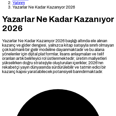
Yatırım
Yazarlar Ne Kadar Kazanıyor 2026
Yazarlar Ne Kadar Kazanıyor
2026
Yazarlar Ne Kadar Kazanıyor 2026 başlığı altında ele alınan
kazanç ve gider dengesi, yalnızca kitap satışıyla sınırlı olmayan
çok katmanlı bir gelir modeline dayanmaktadır ve bu alana
yönelenler için dijital platformlar, lisans anlaşmaları ve telif
oranları artık belirleyici rol üstlenmektedir; üretim maliyetleri
yükselirken doğru stratejiyle oluşturulan içerikler, 2026’nın
rekabetçi yayın dünyasında sürdürülebilir ve tatmin edici bir
kazanç kapısı yaratabilecek potansiyeli barındırmaktadır.