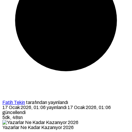
Fatih Tekin
tarafından yayınlandı
17 Ocak 2026, 01:06
yayınlandı
17 Ocak 2026, 01:06
güncellendi
5dk, 48sn
Yazarlar Ne Kadar Kazanıyor 2026