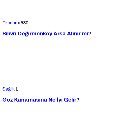
Ekonomi
580
Silivri Değirmenköy Arsa Alınır mı?
Sağlık
1
Göz Kanamasına Ne İyi Gelir?