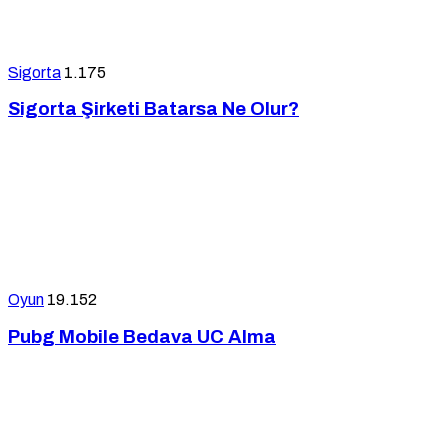
Sigorta
1.175
Sigorta Şirketi Batarsa Ne Olur?
Oyun
19.152
Pubg Mobile Bedava UC Alma