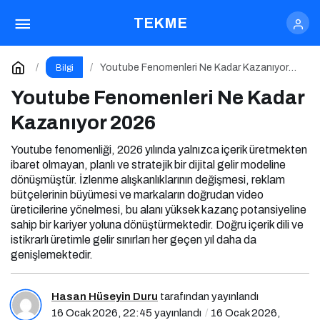
Youtube Fenomenleri Ne Kadar Kazanıyor 2026
TEKME
Yorum Yap
Youtube Fenomenleri Ne Kadar Kazanıyor
Bilgi
2026
Youtube Fenomenleri Ne Kadar
Kazanıyor 2026
Youtube fenomenliği, 2026 yılında yalnızca içerik üretmekten
ibaret olmayan, planlı ve stratejik bir dijital gelir modeline
dönüşmüştür. İzlenme alışkanlıklarının değişmesi, reklam
bütçelerinin büyümesi ve markaların doğrudan video
üreticilerine yönelmesi, bu alanı yüksek kazanç potansiyeline
sahip bir kariyer yoluna dönüştürmektedir. Doğru içerik dili ve
istikrarlı üretimle gelir sınırları her geçen yıl daha da
genişlemektedir.
Hasan Hüseyin Duru
tarafından yayınlandı
16 Ocak 2026, 22:45
yayınlandı
16 Ocak 2026,