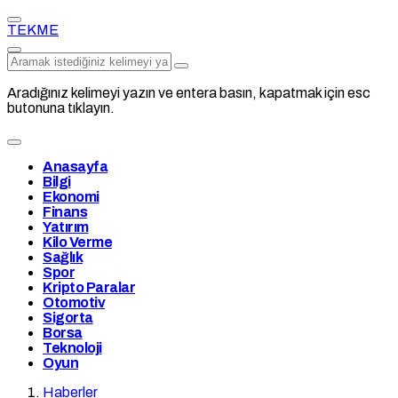
TEKME
Aradığınız kelimeyi yazın ve entera basın, kapatmak için esc
butonuna tıklayın.
Anasayfa
Bilgi
Ekonomi
Finans
Yatırım
Kilo Verme
Sağlık
Spor
Kripto Paralar
Otomotiv
Sigorta
Borsa
Teknoloji
Oyun
Haberler