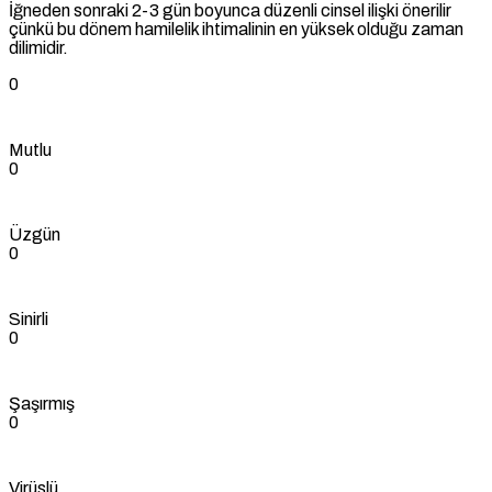
İğneden sonraki 2-3 gün boyunca düzenli cinsel ilişki önerilir
çünkü bu dönem hamilelik ihtimalinin en yüksek olduğu zaman
dilimidir.
0
Mutlu
0
Üzgün
0
Sinirli
0
Şaşırmış
0
Virüslü