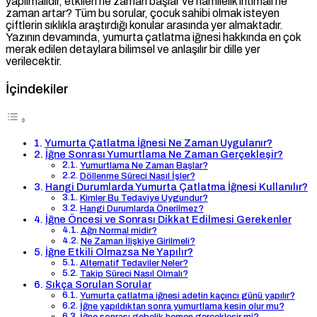
yapılmalıdır, etkileri ne zaman başlar ve hamilelik ihtimali ne
zaman artar? Tüm bu sorular, çocuk sahibi olmak isteyen
çiftlerin sıklıkla araştırdığı konular arasında yer almaktadır.
Yazının devamında, yumurta çatlatma iğnesi hakkında en çok
merak edilen detaylara bilimsel ve anlaşılır bir dille yer
verilecektir.
İçindekiler
Yumurta Çatlatma İğnesi Ne Zaman Uygulanır?
İğne Sonrası Yumurtlama Ne Zaman Gerçekleşir?
Yumurtlama Ne Zaman Başlar?
Döllenme Süreci Nasıl İşler?
Hangi Durumlarda Yumurta Çatlatma İğnesi Kullanılır?
Kimler Bu Tedaviye Uygundur?
Hangi Durumlarda Önerilmez?
İğne Öncesi ve Sonrası Dikkat Edilmesi Gerekenler
Ağrı Normal midir?
Ne Zaman İlişkiye Girilmeli?
İğne Etkili Olmazsa Ne Yapılır?
Alternatif Tedaviler Neler?
Takip Süreci Nasıl Olmalı?
Sıkça Sorulan Sorular
Yumurta çatlatma iğnesi adetin kaçıncı günü yapılır?
İğne yapıldıktan sonra yumurtlama kesin olur mu?
İğne sonrası gebelik hemen gerçekleşir mi?