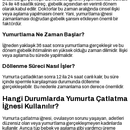
24 ile 48 saatlik süreç, gebelik açısından en verimli dönem
olarak kabul edilir. Doktorlar bu zaman aralığında cinsel ilişki
veya aşılama yapılmasını önerir. Yani, yumurtlama iğnesi
zamanlaması doğrudan gebelik şansını etkileyen önemli bir
faktördür.
Yumurtlama Ne Zaman Başlar?
İğneden yaklaşık 36 saat sonra yumurtlama gerçekleşir ve bu
dönem gebelik ihtimalinin en yüksek olduğu zaman dilimidir. İlişki
veya aşılama bu sürede yapılmalıdır.
Döllenme Süreci Nasıl İşler?
Yumurta çatladıktan sonra 12 ila 24 saat canlı kalır, bu süre
içinde spermle karşılaşması durumunda döllenme
gerçekleşebilir. Bu nedenle zamanlama son derece önemlidir.
Hangi Durumlarda Yumurta Çatlatma
İğnesi Kullanılır?
Yumurta çatlatma iğnesi, ovulasyon sorunu yaşayan, adetleri
düzensiz olan veya yumurtlama gerçekleşmeyen kadınlarda
kullanılır. Ayrıca tüp bebek ve aşılama gibi yardımcı üreme