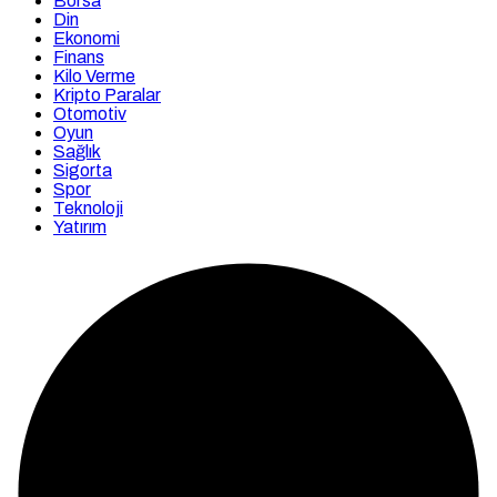
Borsa
Din
Ekonomi
Finans
Kilo Verme
Kripto Paralar
Otomotiv
Oyun
Sağlık
Sigorta
Spor
Teknoloji
Yatırım