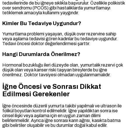
tedavilerinde de bu iğneye sıklıkla başvurulur. Özellikle polikistik
over sendromu (PCOS) gibi hastalıklarda yumurtlamayı
tetiklemek amacıyla kullanımı yaygındır.
Kimler Bu Tedaviye Uygundur?
Yumurtlama problemi yaşayan, düşük over rezervine sahip
veya aşılama tedavisi gören kadınlar bu tedaviye uygundur.
Tedavi öncesi doktor değerlendirmesi şarttır.
Hangi Durumlarda Önerilmez?
Hormonal bozukluğu ileri düzeyde olan, yumurtalık rezervi çok
düşük olan veya kanser riski taşıyan bireylerde bu iğne
önerilmez. Doktor tavsiyesi olmadan uygulanmamalıdır.
İğne Öncesi ve Sonrası Dikkat
Edilmesi Gerekenler
İğne öncesinde düzenli yumurta takibi yapılmalı ve ultrason ile
folikül boyutları kontrol edilmelidir. İğne yapıldıktan sonra ise
cinsel ilişki veya aşılama için en uygun zaman dilimi
belirlenmelidir. Ayrıca iğne sonrası karın ağrısı, kasıkta batma
gibi belirtiler oluşabilir ve bu durumlar doğal kabul edilir.