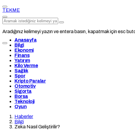
TEKME
Aradığınız kelimeyi yazın ve entera basın, kapatmak için esc buto
Anasayfa
Bilgi
Ekonomi
Finans
Yatırım
Kilo Verme
Sağlık
Spor
Kripto Paralar
Otomotiv
Sigorta
Borsa
Teknoloji
Oyun
Haberler
Bilgi
Zeka Nasıl Geliştirilir?