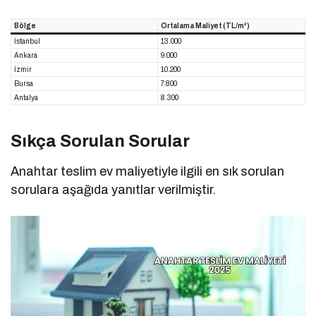
Bölge
Ortalama Maliyet (TL/m²)
İstanbul
13.000
Ankara
9.000
İzmir
10.200
Bursa
7.800
Antalya
8.300
Sıkça Sorulan Sorular
Anahtar teslim ev maliyetiyle ilgili en sık sorulan
sorulara aşağıda yanıtlar verilmiştir.