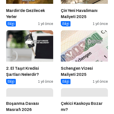
Mardin’de Gezilecek
Çin Yeni Havalimanı
Yerler
Maliyeti 2025
Bilgi
1 yıl önce
Bilgi
1 yıl önce
2. El Taşıt Kredisi
Schengen Vizesi
Şartları Nelerdir?
Maliyeti 2025
Bilgi
1 yıl önce
Bilgi
1 yıl önce
Boşanma Davası
Çekici Kaskoyu Bozar
Masrafı 2026
mı?
Bilgi
7 ay önce
Bilgi
1 yıl önce