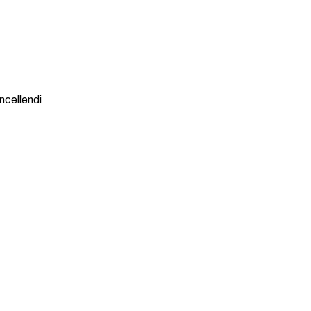
ncellendi