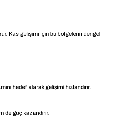
ur. Kas gelişimi için bu bölgelerin dengeli
ını hedef alarak gelişimi hızlandırır.
em de güç kazandırır.