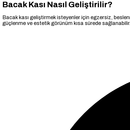
Bacak Kası Nasıl Geliştirilir?
Bacak kası geliştirmek isteyenler için egzersiz, besl
güçlenme ve estetik görünüm kısa sürede sağlanabilir