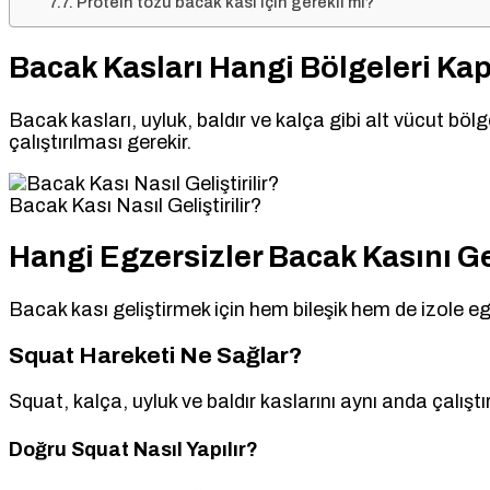
Protein tozu bacak kası için gerekli mi?
Bacak Kasları Hangi Bölgeleri Ka
Bacak kasları, uyluk, baldır ve kalça gibi alt vücut böl
çalıştırılması gerekir.
Bacak Kası Nasıl Geliştirilir?
Hangi Egzersizler Bacak Kasını Gel
Bacak kası geliştirmek için hem bileşik hem de izole egz
Squat Hareketi Ne Sağlar?
Squat, kalça, uyluk ve baldır kaslarını aynı anda çalışt
Doğru Squat Nasıl Yapılır?