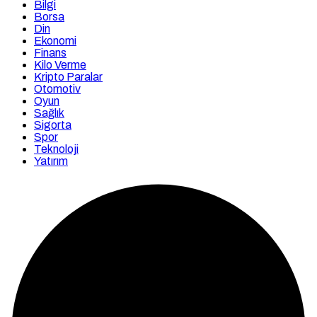
Bilgi
Borsa
Din
Ekonomi
Finans
Kilo Verme
Kripto Paralar
Otomotiv
Oyun
Sağlık
Sigorta
Spor
Teknoloji
Yatırım