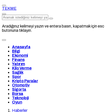
TEKME
Aradığınız kelimeyi yazın ve entera basın, kapatmak için esc
butonuna tıklayın.
Anasayfa
Bilgi
Ekonomi
Finans
Yatırım
Kilo Verme
Sağlık
Spor
Kripto Paralar
Otomotiv
Sigorta
Borsa
Teknoloji
Oyun
Haberler