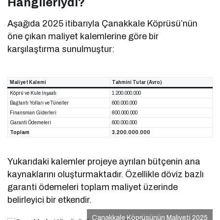
Hangileriydi?
Aşağıda 2025 itibarıyla Çanakkale Köprüsü’nün
öne çıkan maliyet kalemlerine göre bir
karşılaştırma sunulmuştur:
Maliyet Kalemi
Tahmini Tutar (Avro)
Köprü ve Kule İnşaatı
1.200.000.000
Bağlantı Yolları ve Tüneller
600.000.000
Finansman Giderleri
800.000.000
Garanti Ödemeleri
600.000.000
Toplam
3.200.000.000
Yukarıdaki kalemler projeye ayrılan bütçenin ana
kaynaklarını oluşturmaktadır. Özellikle döviz bazlı
garanti ödemeleri toplam maliyet üzerinde
belirleyici bir etkendir.
Çanakkale Köprüsünün Maliyeti 2025