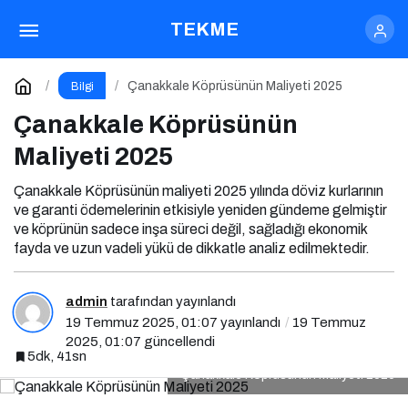
Çanakkale Köprüsünün Maliyeti 2025
TEKME
Yorum Yap
Çanakkale Köprüsünün Maliyeti 2025
Bilgi
Çanakkale Köprüsünün
Maliyeti 2025
Çanakkale Köprüsünün maliyeti 2025 yılında döviz kurlarının
ve garanti ödemelerinin etkisiyle yeniden gündeme gelmiştir
ve köprünün sadece inşa süreci değil, sağladığı ekonomik
fayda ve uzun vadeli yükü de dikkatle analiz edilmektedir.
admin
tarafından yayınlandı
19 Temmuz 2025, 01:07
yayınlandı
19 Temmuz
2025, 01:07
güncellendi
5dk, 41sn
Çanakkale Köprüsünün Maliyeti 2025