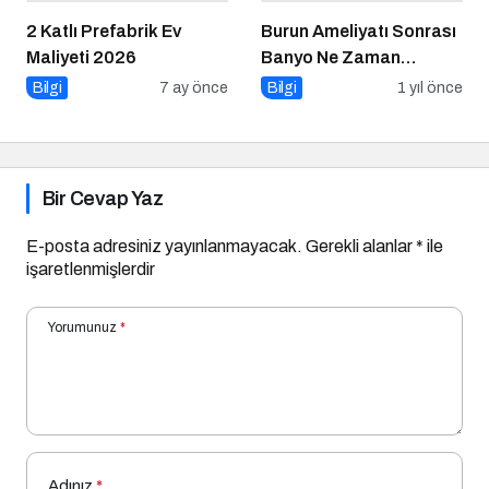
2 Katlı Prefabrik Ev
Burun Ameliyatı Sonrası
Maliyeti 2026
Banyo Ne Zaman
Yapılır?
Bilgi
7 ay önce
Bilgi
1 yıl önce
Bir Cevap Yaz
E-posta adresiniz yayınlanmayacak.
Gerekli alanlar
*
ile
işaretlenmişlerdir
Yorumunuz
*
Adınız
*