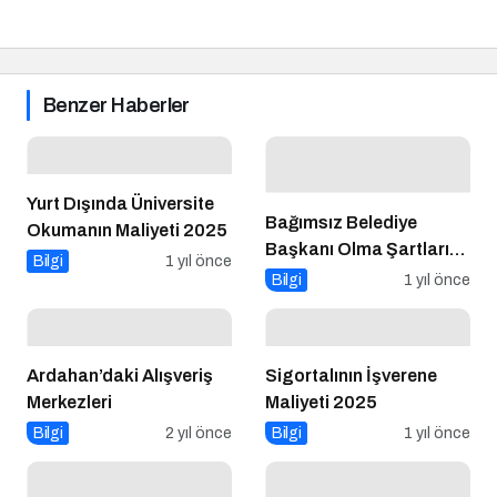
Benzer Haberler
Yurt Dışında Üniversite
Bağımsız Belediye
Okumanın Maliyeti 2025
Başkanı Olma Şartları
Bilgi
1 yıl önce
Nelerdir?
Bilgi
1 yıl önce
Ardahan’daki Alışveriş
Sigortalının İşverene
Merkezleri
Maliyeti 2025
Bilgi
2 yıl önce
Bilgi
1 yıl önce