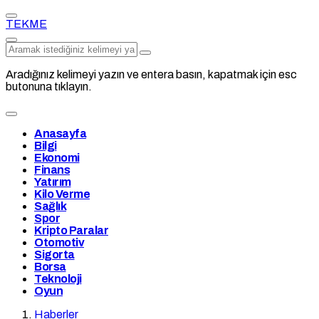
TEKME
Aradığınız kelimeyi yazın ve entera basın, kapatmak için esc
butonuna tıklayın.
Anasayfa
Bilgi
Ekonomi
Finans
Yatırım
Kilo Verme
Sağlık
Spor
Kripto Paralar
Otomotiv
Sigorta
Borsa
Teknoloji
Oyun
Haberler