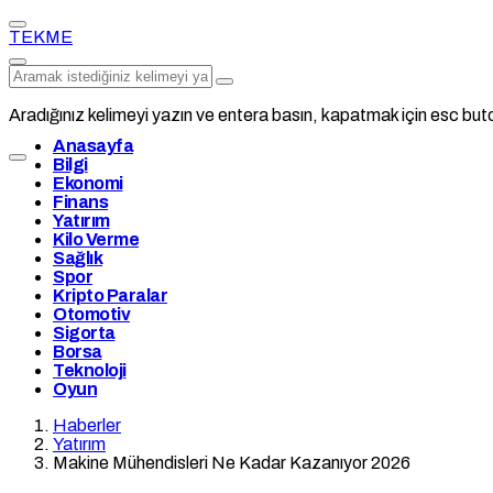
TEKME
Aradığınız kelimeyi yazın ve entera basın, kapatmak için esc buto
Anasayfa
Bilgi
Ekonomi
Finans
Yatırım
Kilo Verme
Sağlık
Spor
Kripto Paralar
Otomotiv
Sigorta
Borsa
Teknoloji
Oyun
Haberler
Yatırım
Makine Mühendisleri Ne Kadar Kazanıyor 2026