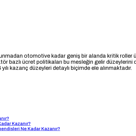
nmadan otomotive kadar geniş bir alanda kritik roller üs
tör bazlı ücret politikaları bu mesleğin gelir düzeylerin
yılı kazanç düzeyleri detaylı biçimde ele alınmaktadır.
nır?
Kadar Kazanır?
endisleri Ne Kadar Kazanır?