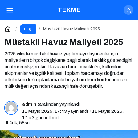
Müstakil Havuz Maliyeti 2025
TEKME
Yorum Yap
Müstakil Havuz Maliyeti 2025
Bilgi
Müstakil Havuz Maliyeti 2025
2025 yılında müstakil havuz yaptırmayı düşünenler için
maliyetlerin birçok değişkene bağlı olarak farklılık gösterdiğini
unutmamak gerekir. Havuzun türü, büyüklüğü, kullanılan
ekipmanlar ve işçilik kalitesi, toplam harcamayı doğrudan
etkilerken doğru planlama ile bu yatırım hem konfor hem de
mülk değeri açısından kazançlı hale dönüşebilir.
admin
tarafından yayınlandı
11 Mayıs 2025, 17:43
yayınlandı
11 Mayıs 2025,
17:43
güncellendi
4dk, 58sn