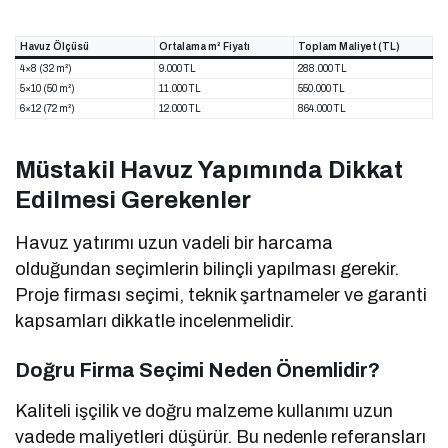
Havuz Ölçüsü
Ortalama m² Fiyatı
Toplam Maliyet (TL)
4×8 (32 m²)
9.000 TL
288.000 TL
5×10 (50 m²)
11.000 TL
550.000 TL
6×12 (72 m²)
12.000 TL
864.000 TL
Müstakil Havuz Yapımında Dikkat
Edilmesi Gerekenler
Havuz yatırımı uzun vadeli bir harcama
olduğundan seçimlerin bilinçli yapılması gerekir.
Proje firması seçimi, teknik şartnameler ve garanti
kapsamları dikkatle incelenmelidir.
Doğru Firma Seçimi Neden Önemlidir?
Kaliteli işçilik ve doğru malzeme kullanımı uzun
vadede maliyetleri düşürür. Bu nedenle referansları