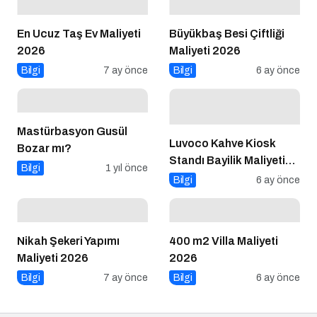
En Ucuz Taş Ev Maliyeti
Büyükbaş Besi Çiftliği
2026
Maliyeti 2026
Bilgi
7 ay önce
Bilgi
6 ay önce
Mastürbasyon Gusül
Luvoco Kahve Kiosk
Bozar mı?
Standı Bayilik Maliyeti
Bilgi
1 yıl önce
2026
Bilgi
6 ay önce
Nikah Şekeri Yapımı
400 m2 Villa Maliyeti
Maliyeti 2026
2026
Bilgi
7 ay önce
Bilgi
6 ay önce