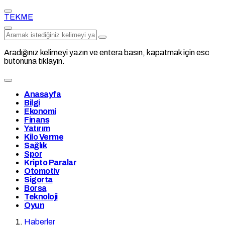
TEKME
Aradığınız kelimeyi yazın ve entera basın, kapatmak için esc
butonuna tıklayın.
Anasayfa
Bilgi
Ekonomi
Finans
Yatırım
Kilo Verme
Sağlık
Spor
Kripto Paralar
Otomotiv
Sigorta
Borsa
Teknoloji
Oyun
Haberler