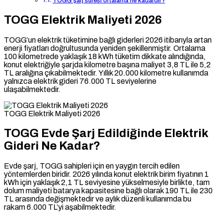
TOGG şarj süresi ortalama ne kadardır?
TOGG Elektrik Maliyeti 2026
TOGG’un elektrik tüketimine bağlı giderleri 2026 itibarıyla artan
enerji fiyatları doğrultusunda yeniden şekillenmiştir. Ortalama
100 kilometrede yaklaşık 18 kWh tüketim dikkate alındığında,
konut elektriğiyle şarjda kilometre başına maliyet 3,8 TL ile 5,2
TL aralığına çıkabilmektedir. Yıllık 20.000 kilometre kullanımda
yalnızca elektrik gideri 76.000 TL seviyelerine
ulaşabilmektedir.
TOGG Elektrik Maliyeti 2026
TOGG Evde Şarj Edildiğinde Elektrik
Gideri Ne Kadar?
Evde şarj, TOGG sahipleri için en yaygın tercih edilen
yöntemlerden biridir. 2026 yılında konut elektrik birim fiyatının 1
kWh için yaklaşık 2,1 TL seviyesine yükselmesiyle birlikte, tam
dolum maliyeti batarya kapasitesine bağlı olarak 190 TL ile 230
TL arasında değişmektedir ve aylık düzenli kullanımda bu
rakam 6.000 TL’yi aşabilmektedir.