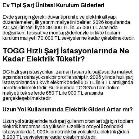
Ev Tipi Şarj Ünitesi Kurulum Giderleri
Evde şarj için gerekli duvar tipi ünite ve elektrik altyapı
düzenlemeleri, ilk yatırım maliyetini belirler. 2026 koşullarında
AC şarj ünitesi fiyatı 38.000 TL ile 55.000 TL arasında
değişirken, tesisat ve montaj giderleriyle birlikte toplam
kurulum maliyeti 70.000 TL seviyelerine kadar çıkabilmektedir.
TOGG Hızlı Şarj İstasyonlarında Ne
Kadar Elektrik Tüketir?
DC hızlı şarj istasyonları, zaman tasarrufu sağlasa da maliyet
açısından daha yüksek bir profile sahiptir. 2026 yılında hızlı şarj
istasyonlarında 1 kWh elektrik bedeli 6,5 TL ile 9 TL aralığında
ücretlendirilmektedir. Bu durumda TOGG’un tam dolum
maliyeti tek seferde 650 TL ile 900 TL arasında
gerçekleşebilmektedir.
Uzun Yol Kullanımında Elektrik Gideri Artar mı?
Uzun yol sürüşlerinde hızlı şarj kullanım oranı arttığı için toplam
elektrik harcaması da yükselir. Özellikle otoyol üzerindeki
istasyonlarda 1.000 kilometrelik bir yolculukta elektrik gideri
3.200 TL seviyelerine kadar çıkabilmektedir.