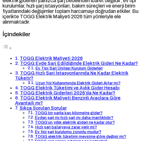
elektrik giderleri yalnızca şarj bedelinden ibaret değildir; ev tipi
kurulumlar, hızlı şarj istasyonları, bakım süreçleri ve enerji birim
fiyatlarındaki değişimler toplam harcamayı doğrudan etkiler. Bu
içerikte TOGG Elektrik Maliyeti 2026 tüm yönleriyle ele
alınmaktadır.
İçindekiler
TOGG Elektrik Maliyeti 2026
TOGG Evde Şarj Edildiğinde Elektrik Gideri Ne Kadar?
Ev Tipi Şarj Ünitesi Kurulum Giderleri
TOGG Hızlı Şarj İstasyonlarında Ne Kadar Elektrik
Tüketir?
Uzun Yol Kullanımında Elektrik Gideri Artar mı?
TOGG Elektrik Tüketimi ve Aylık Gider Hesabı
TOGG Elektrik Giderleri 2026’da Ne Kadar?
TOGG Elektrik Maliyeti Benzinli Araçlara Göre
Avantajlı mı?
Sıkça Sorulan Sorular
TOGG bir şarjla kaç kilometre gider?
Evden şarj mı hızlı şarj mı daha mantıklıdır?
TOGG’un yıllık elektrik gideri ne kadar olur?
Hızlı şarj bataryaya zarar verir mi?
Ev tipi şarj kurulumu zorunlu mudur?
TOGG elektrik tüketimi mevsime göre değişir mi?